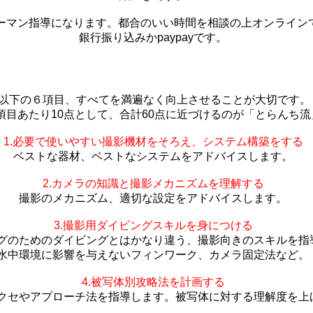
るマンツーマン指導になります。都合のいい時間を相談の上オンライ
銀行振り込みかpaypayです。
以下の６項目、すべてを満遍なく向上させることが大切です。
項目あたり10点として、合計60点に近づけるのが「とらんち流
1.必要で使いやすい撮影機材をそろえ、システム構築をする
ベストな器材、ベストなシステムをアドバイスします。
2.カメラの知識と撮影メカニズムを理解する
撮影のメカニズム、適切な設定をアドバイスします。
3.撮影用ダイビングスキルを身につける
グのためのダイビングとはかなり違う、撮影向きのスキルを指
水中環境に影響を与えないフィンワーク、カメラ固定法など。
4.被写体別攻略法を計画する
クセやアプローチ法を指導します。被写体に対する理解度を上